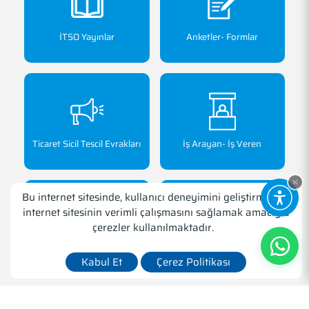
İTSO Yayınlar
Anketler- Formlar
Ticaret Sicil Tescil Evrakları
İş Arayan- İş Veren
Bu internet sitesinde, kullanıcı deneyimini geliştirmek ve
internet sitesinin verimli çalışmasını sağlamak amacıyla
çerezler kullanılmaktadır.
İSKENDERUN’u Keşfedin
İTSO Akademi
Kabul Et
Çerez Politikası
Levent Hakkı YILMAZ