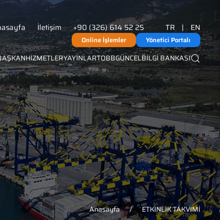
nasayfa
İletişim
+90 (326) 614 52 25
TR
|
EN
Online İşlemler
Yönetici Portalı
BAŞKAN
HİZMETLER
YAYINLAR
TOBB
GÜNCEL
BİLGİ BANKASI
Anasayfa
ETKİNLİK TAKVİMİ