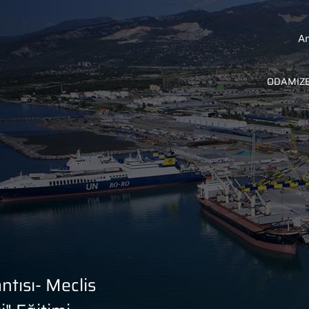
A
ODAMIZ
tısı- Meclis