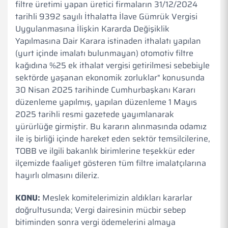
filtre üretimi yapan üretici firmaların 31/12/2024
tarihli 9392 sayılı İthalatta İlave Gümrük Vergisi
Uygulanmasına İlişkin Kararda Değişiklik
Yapılmasına Dair Karara istinaden ithalatı yapılan
(yurt içinde imalatı bulunmayan) otomotiv filtre
kağıdına %25 ek ithalat vergisi getirilmesi sebebiyle
sektörde yaşanan ekonomik zorluklar" konusunda
30 Nisan 2025 tarihinde Cumhurbaşkanı Kararı
düzenleme yapılmış, yapılan düzenleme 1 Mayıs
2025 tarihli resmi gazetede yayımlanarak
yürürlüğe girmiştir. Bu kararın alınmasında odamız
ile iş birliği içinde hareket eden sektör temsilcilerine,
TOBB ve ilgili bakanlık birimlerine teşekkür eder
ilçemizde faaliyet gösteren tüm filtre imalatçılarına
hayırlı olmasını dileriz.
KONU:
Meslek komitelerimizin aldıkları kararlar
doğrultusunda; Vergi dairesinin mücbir sebep
bitiminden sonra vergi ödemelerini almaya