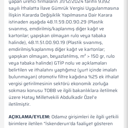
yapan üretici firmaların 31/12/2024 tarihli 9392
sayılı İthalatta İlave Gümrük Vergisi Uygulanmasına
İlişkin Kararda Değişiklik Yapılmasına Dair Karara
istinaden aşağıda 48.11.59.00.90.29 (Plastik
sıvanmış, emdirilmiş/kaplanmış diğer kağıt ve
kartonlar; yapışkan olmayan rulo veya tabaka
halinde), 48.11.51.00.90.19 (Plastik sıvanmış,
emdirilmiş/kaplanmış diğer kağıt ve kartonlar;
yapışkan olmayan, beyazlatılmış, m² > 150 gr, rulo
veya tabaka halinde) GTİP nolu ve açıklamaları
belirtilen ve ithalatını yaptığımız (yurt içinde imalatı
bulunmayan) otomotiv filtre kağıdına %25 ek ithalat
vergisi getirilmesinin sektörü ekonomik zorluğa
sokması konusu TOBB ve ilgili bakanlıklara iletilmek
üzere Hatay Milletvekili Abdulkadir Özel’e
iletilmiştir.
AÇIKLAMA/EYLEM:
Odamız girişimleri ile ilgili yetkili
birimlere iletilen "İskenderun'da faaliyet gösteren