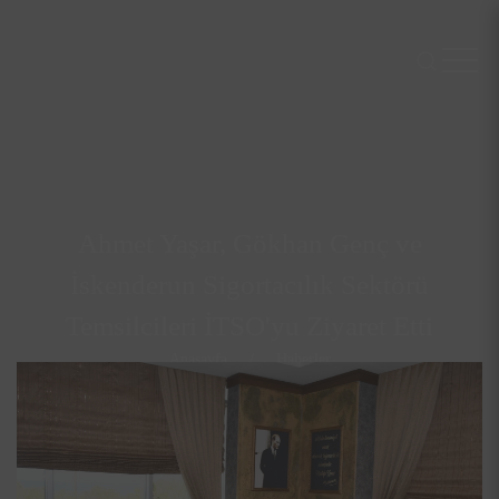
Ahmet Yaşar, Gökhan Genç ve
İskenderun Sigortacılık Sektörü
Temsilcileri İTSO'yu Ziyaret Etti
Anasayfa
Haberler