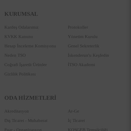
KURUMSAL
Kardeş Odalarımız
Protokoller
KVKK Kanunu
Yönetim Kurulu
Hesap İnceleme Komisyonu
Genel Sekreterlik
Neden TSO
İskenderun'u Keşfedin
Coğrafi İşaretli Ürünler
İTSO Akademi
Gizlilik Politikası
ODA HİZMETLERİ
Akreditasyon
Ar-Ge
Dış Ticaret - Muhaberat
İç Ticaret
Fuar - Organizasyon
KOSGEB Temsilciliği